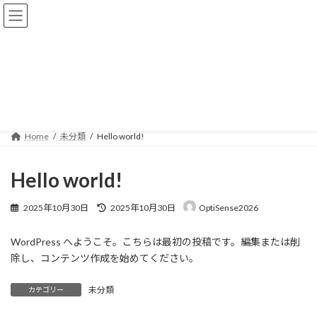
コ
ナ
ン
ビ
テ
ゲ
ン
ー
ツ
シ
へ
ョ
未分類
ス
ン
キ
に
ッ
移
プ
動
Home
未分類
Hello world!
Hello world!
最
2025年10月30日
2025年10月30日
OptiSense2026
終
更
WordPress へようこそ。こちらは最初の投稿です。編集または削
新
日
除し、コンテンツ作成を始めてください。
時
:
未分類
カテゴリー